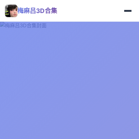
梅麻吕3D合集