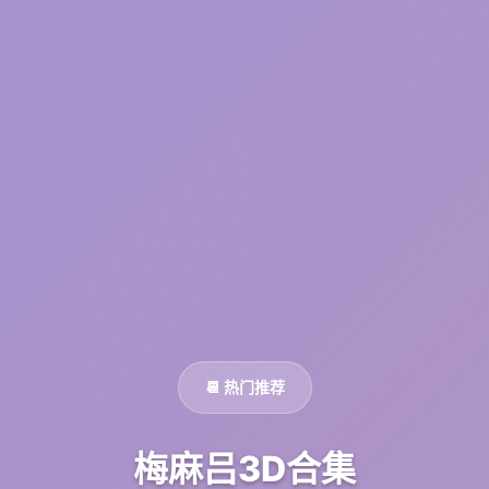
📆 热门推荐
梅麻吕3D合集